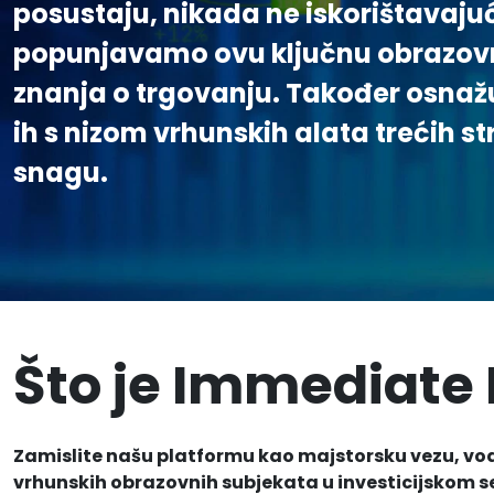
posustaju, nikada ne iskorištavaju
popunjavamo ovu ključnu obrazovn
znanja o trgovanju. Također osnažu
ih s nizom vrhunskih alata trećih st
snagu.
Što je Immediate
Zamislite našu platformu kao majstorsku vezu, vode
vrhunskih obrazovnih subjekata u investicijskom s