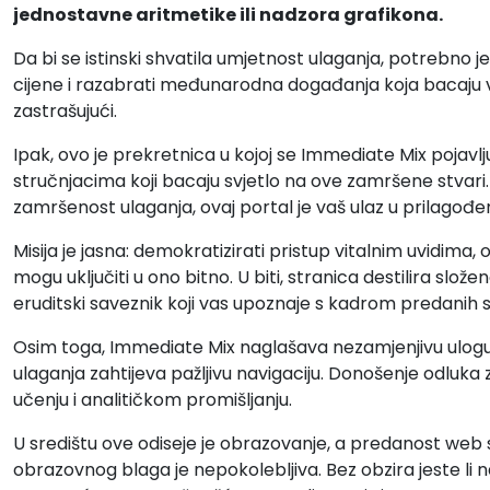
jednostavne aritmetike ili nadzora grafikona.
Da bi se istinski shvatila umjetnost ulaganja, potrebno je p
cijene i razabrati međunarodna događanja koja bacaju v
zastrašujući.
Ipak, ovo je prekretnica u kojoj se Immediate Mix pojavl
stručnjacima koji bacaju svjetlo na ove zamršene stvari
zamršenost ulaganja, ovaj portal je vaš ulaz u prilagođe
Misija je jasna: demokratizirati pristup vitalnim uvidima,
mogu uključiti u ono bitno. U biti, stranica destilira slože
eruditski saveznik koji vas upoznaje s kadrom predanih 
Osim toga, Immediate Mix naglašava nezamjenjivu ulogu 
ulaganja zahtijeva pažljivu navigaciju. Donošenje odluk
učenju i analitičkom promišljanju.
U središtu ove odiseje je obrazovanje, a predanost web 
obrazovnog blaga je nepokolebljiva. Bez obzira jeste li n