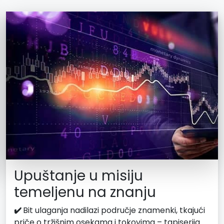
Upuštanje u misiju
temeljenu na znanju
✔️
Bit ulaganja nadilazi područje znamenki, tkajući
priče o tržišnim osekama i tokovima – tapiserija