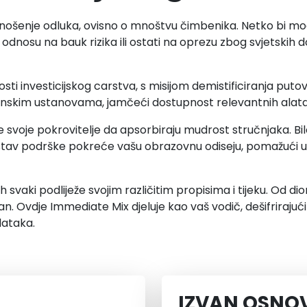
 donošenje odluka, ovisno o mnoštvu čimbenika. Netko bi 
 odnosu na bauk rizika ili ostati na oprezu zbog svjetskih 
osti investicijskog carstva, s misijom demistificiranja put
nskim ustanovama, jamčeći dostupnost relevantnih alata 
 svoje pokrovitelje da apsorbiraju mudrost stručnjaka. Bi
j sustav podrške pokreće vašu obrazovnu odiseju, pomažući 
h svaki podliježe svojim različitim propisima i tijeku. Od di
. Ovdje Immediate Mix djeluje kao vaš vodič, dešifrirajući
dataka.
IZVAN OSNO