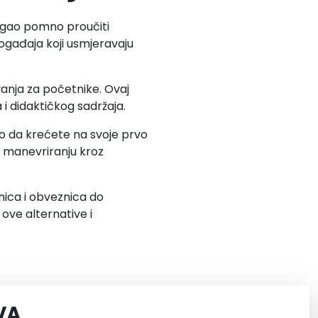
mogao pomno proučiti
događaja koji usmjeravaju
ovanja za početnike. Ovaj
i didaktičkog sadržaja.
lo da krećete na svoje prvo
u manevriranju kroz
onica i obveznica do
 ove alternative i
VA