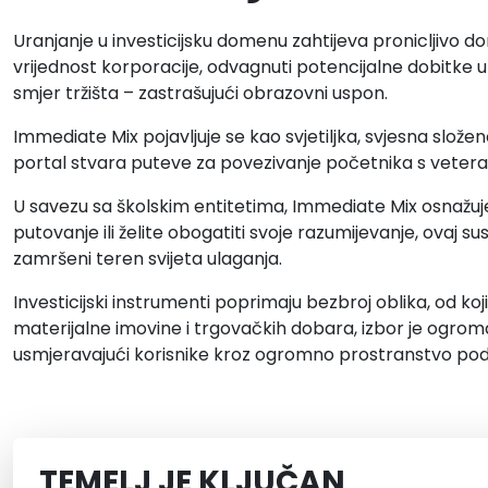
Uranjanje u investicijsku domenu zahtijeva pronicljivo
vrijednost korporacije, odvagnuti potencijalne dobitke u
smjer tržišta – zastrašujući obrazovni uspon.
Immediate Mix pojavljuje se kao svjetiljka, svjesna složen
portal stvara puteve za povezivanje početnika s vetera
U savezu sa školskim entitetima, Immediate Mix osnažuje
putovanje ili želite obogatiti svoje razumijevanje, ova
zamršeni teren svijeta ulaganja.
Investicijski instrumenti poprimaju bezbroj oblika, od koji
materijalne imovine i trgovačkih dobara, izbor je ogroman
usmjeravajući korisnike kroz ogromno prostranstvo po
TEMELJ JE KLJUČAN