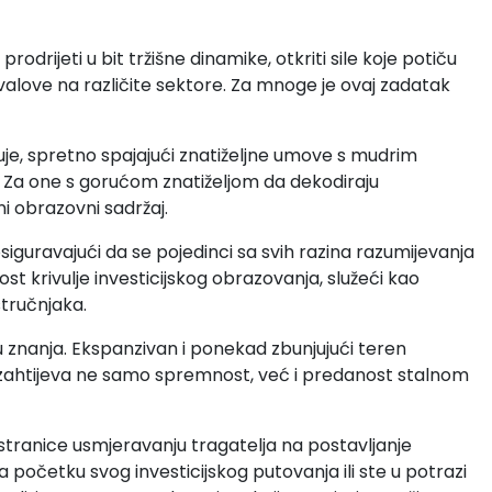
rodrijeti u bit tržišne dinamike, otkriti sile koje potiču
alove na različite sektore. Za mnoge je ovaj zadatak
juje, spretno spajajući znatiželjne umove s mudrim
. Za one s gorućom znatiželjom da dekodiraju
ni obrazovni sadržaj.
 osiguravajući da se pojedinci sa svih razina razumijevanja
nost krivulje investicijskog obrazovanja, služeći kao
stručnjaka.
znanja. Ekspanzivan i ponekad zbunjujući teren
a zahtijeva ne samo spremnost, već i predanost stalnom
stranice usmjeravanju tragatelja na postavljanje
a početku svog investicijskog putovanja ili ste u potrazi