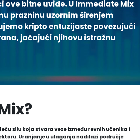
ći ove bitne uvide. U Immediate Mix
u prazninu uzornim širenjem
jemo kripto entuzijaste povezujući
rana, jačajući njihovu istražnu
 Mix?
ću silu koja stvara veze između revnih učenika i
ektoru. Uranjanje u ulaganja nadilazi područje