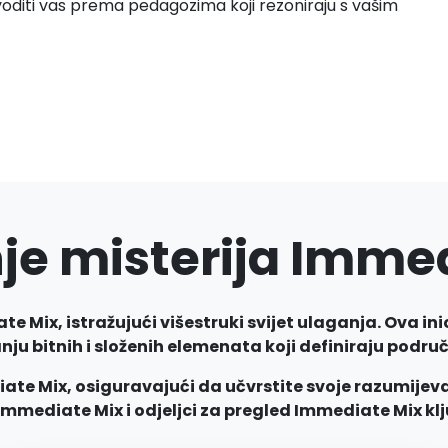
diti vas prema pedagozima koji rezoniraju s vašim
je misterija Imme
 Mix, istražujući višestruki svijet ulaganja. Ova ini
nju bitnih i složenih elemenata koji definiraju podru
te Mix, osiguravajući da učvrstite svoje razumijeva
mmediate Mix i odjeljci za pregled Immediate Mix klj