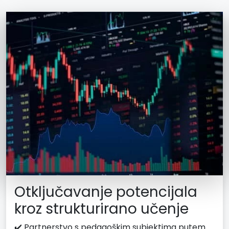
Otključavanje potencijala
kroz strukturirano učenje
✔️ Partnerstvo s pedagoškim subjektima putem