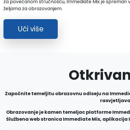
za povećanom stručnošću, Immediate Mix je spreman vo
željama za obrazovanjem.
Uči više
Otkrivan
Započnite temeljitu obrazovnu odiseju na Immediate
rasvjetljava
Obrazovanje je kamen temeljac platforme Immedia
Službena web stranica Immediate Mix, aplikacija I