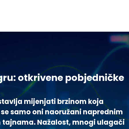
igru: otkrivene pobjedničke
!
stavlja mijenjati brzinom koja
u se samo oni naoružani naprednim
m tajnama. Nažalost, mnogi ulagači