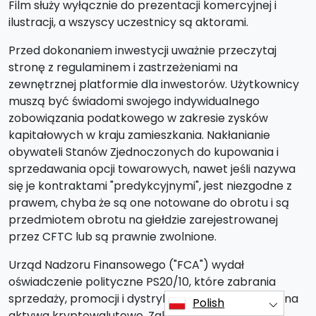
Film służy wyłącznie do prezentacji komercyjnej i
ilustracji, a wszyscy uczestnicy są aktorami.
Przed dokonaniem inwestycji uważnie przeczytaj
stronę z regulaminem i zastrzeżeniami na
zewnętrznej platformie dla inwestorów. Użytkownicy
muszą być świadomi swojego indywidualnego
zobowiązania podatkowego w zakresie zysków
kapitałowych w kraju zamieszkania. Nakłanianie
obywateli Stanów Zjednoczonych do kupowania i
sprzedawania opcji towarowych, nawet jeśli nazywa
się je kontraktami "predykcyjnymi", jest niezgodne z
prawem, chyba że są one notowane do obrotu i są
przedmiotem obrotu na giełdzie zarejestrowanej
przez CFTC lub są prawnie zwolnione.
Urząd Nadzoru Finansowego ("FCA") wydał
oświadczenie polityczne PS20/10, które zabrania
sprzedaży, promocji i dystrybucji kontraktów CFD na
Polish
aktywa kryptowalutowe. Zakazuje ona