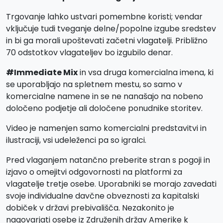
Trgovanje lahko ustvari pomembne koristi; vendar
vključuje tudi tveganje delne/popolne izgube sredstev
in bi ga morali upoštevati začetni vlagatelji. Približno
70 odstotkov vlagateljev bo izgubilo denar.
#Immediate Mix
in vsa druga komercialna imena, ki
se uporabljajo na spletnem mestu, so samo v
komercialne namene in se ne nanašajo na nobeno
določeno podjetje ali določene ponudnike storitev.
Video je namenjen samo komercialni predstavitvi in
ilustraciji, vsi udeleženci pa so igralci.
Pred vlaganjem natančno preberite stran s pogoji in
izjavo o omejitvi odgovornosti na platformi za
vlagatelje tretje osebe. Uporabniki se morajo zavedati
svoje individualne davčne obveznosti za kapitalski
dobiček v državi prebivališča. Nezakonito je
nagovarjati osebe iz Združenih držav Amerike k