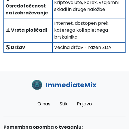
Kriptovalute, Forex, vzajemni
Osredotočenost
skladi in druge naložbe
na izobraževanje
Internet, dostopen prek
📊 Vrsta ploščadi
katerega koli spletnega
brskalnika
🌎 Držav
Večina držav - razen ZDA
ImmediateMix
O nas
Stik
Prijavo
Pomembna opomba o tveganju: