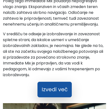
Poleg tega Immediate Mix poudarja nepogrešljivo
vlogo znanja. Ekspanziven in včasih zmeden teren
naložb zahteva skrbno navigacijo. Odločanje ne
zahteva le pripravljenosti, temveč tudi zavezanost
nenehnemu učenju in analitičnemu premišljevanju.
V središču te odiseje je izobraževanje in zavezanost
spletne strani, da iskalce usmeri v umeščanje
izobraževalnih zakladov, je neomajna. Ne glede na to,
ali ste na začetku svojega naložbenega potovanja ali
si prizadevate za povečano strokovno znanje,
Immediate Mix je pripravljen, da vas vodi k
pedagogom, ki odmevajo z vašimi hrepenenjem po
izobraževanju.
Izvedi več