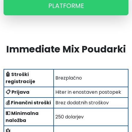
PLATFORME
Immediate Mix Poudarki
🤖 Stroški
Brezplačno
registracije
📋 Prijava
Hiter in enostaven postopek
💰 Finančni stroški
Brez dodatnih stroškov
💵 Minimalna
250 dolarjev
naložba
💱