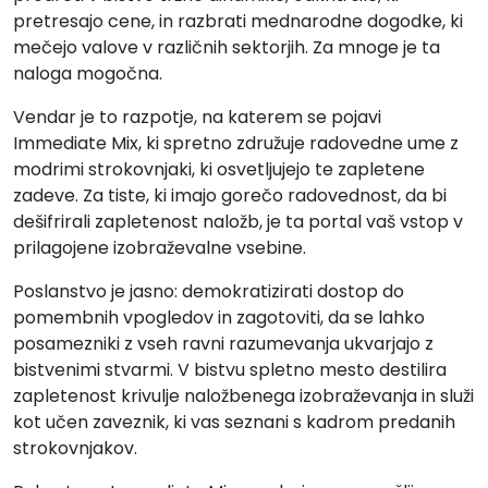
pretresajo cene, in razbrati mednarodne dogodke, ki
mečejo valove v različnih sektorjih. Za mnoge je ta
naloga mogočna.
Vendar je to razpotje, na katerem se pojavi
Immediate Mix, ki spretno združuje radovedne ume z
modrimi strokovnjaki, ki osvetljujejo te zapletene
zadeve. Za tiste, ki imajo gorečo radovednost, da bi
dešifrirali zapletenost naložb, je ta portal vaš vstop v
prilagojene izobraževalne vsebine.
Poslanstvo je jasno: demokratizirati dostop do
pomembnih vpogledov in zagotoviti, da se lahko
posamezniki z vseh ravni razumevanja ukvarjajo z
bistvenimi stvarmi. V bistvu spletno mesto destilira
zapletenost krivulje naložbenega izobraževanja in služi
kot učen zaveznik, ki vas seznani s kadrom predanih
strokovnjakov.