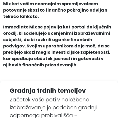
Mix kot vašim neomajnim spremljevalcem
potovanje skozi to finančno pokrajino odvija s
tekočo lahkoto.
Immediate Mix se pojavlja kot portal do ključnih
orodij, ki sodelujejo s cenjenimi izobraževalnimi
subjekti, da bi razkrili uganke finančnih
podvigov. Svojim uporabnikom daje moč, da se
prebijejo skozi meglo investicijske zapletenosti,
kar spodbuja občutek jasnosti in gotovosti v
njihovih finančnih prizadevanjih.
Gradnja trdnih temeljev
Začetek vaše poti v naložbeno
izobraževanje je podoben gradnji
odpornega prebivališča -