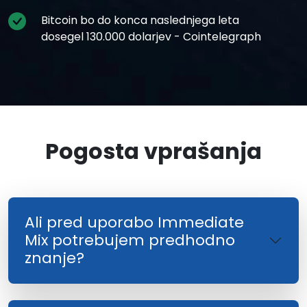
Bitcoin bo do konca naslednjega leta
dosegel 130.000 dolarjev - Cointelegraph
Pogosta vprašanja
Ali pred uporabo Immediate
Mix potrebujem predhodno
znanje?