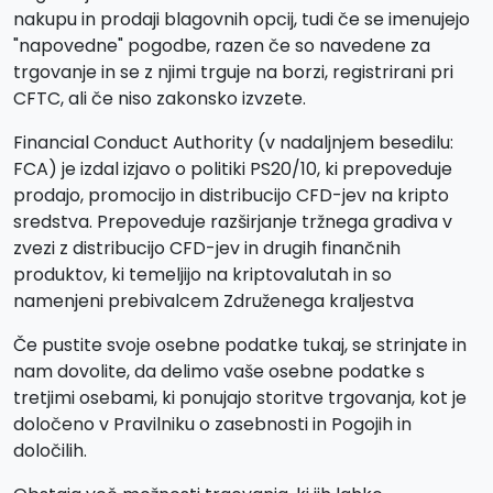
nakupu in prodaji blagovnih opcij, tudi če se imenujejo
"napovedne" pogodbe, razen če so navedene za
trgovanje in se z njimi trguje na borzi, registrirani pri
CFTC, ali če niso zakonsko izvzete.
Financial Conduct Authority (v nadaljnjem besedilu:
FCA) je izdal izjavo o politiki PS20/10, ki prepoveduje
prodajo, promocijo in distribucijo CFD-jev na kripto
sredstva. Prepoveduje razširjanje tržnega gradiva v
zvezi z distribucijo CFD-jev in drugih finančnih
produktov, ki temeljijo na kriptovalutah in so
namenjeni prebivalcem Združenega kraljestva
Če pustite svoje osebne podatke tukaj, se strinjate in
nam dovolite, da delimo vaše osebne podatke s
tretjimi osebami, ki ponujajo storitve trgovanja, kot je
določeno v Pravilniku o zasebnosti in Pogojih in
določilih.