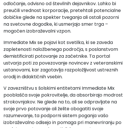
odločanje, odvisno od številnih dejavnikov. Lahko bi
preučili vrednost korporacije, pretehtali potencialne
dobičke glede na spekter tveganja ali ostali pozorni
na svetovne dogodke, ki usmerjajo smer trga –
mogočen izobraževalni vzpon.
Immediate Mix se pojavi kot svetilka, ki se zaveda
zapletenosti naložbenega področja, s poslanstvom
demistificirati potovanje za začetnike. Ta portal
ustvarja poti za povezovanje novincev z veteranskimi
ustanovami, kar zagotavlja razpoložljivost ustreznih
orodij in didaktičnih vsebin.
V zavezništvu s šolskimi entitetami Immediate Mix
pooblašča svoje pokrovitelje, da absorbirajo modrost
strokovnjakov. Ne glede na to, ali se odpravljate na
svoje prvo potovanje ali želite obogatiti svoje
razumevanje, ta podporni sistem poganja vašo
izobraževalno odisejo in pomaga pri manevriranju po