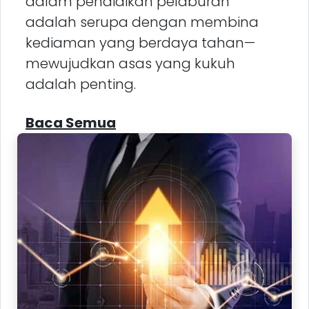
dalam pendidikan pelaburan
adalah serupa dengan membina
kediaman yang berdaya tahan—
mewujudkan asas yang kukuh
adalah penting.
Baca Semua