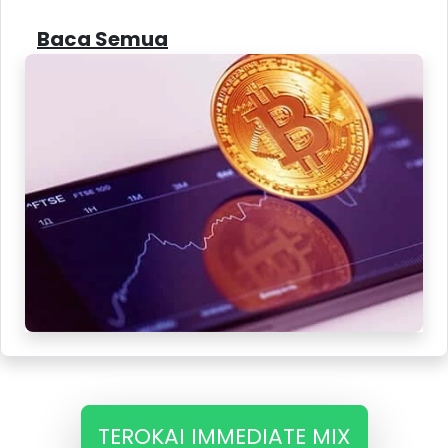
Baca Semua
TEROKAI IMMEDIATE MIX