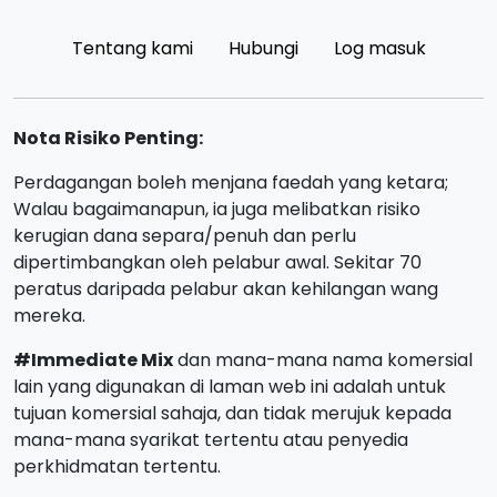
Tentang kami
Hubungi
Log masuk
Nota Risiko Penting:
Perdagangan boleh menjana faedah yang ketara;
Walau bagaimanapun, ia juga melibatkan risiko
kerugian dana separa/penuh dan perlu
dipertimbangkan oleh pelabur awal. Sekitar 70
peratus daripada pelabur akan kehilangan wang
mereka.
#Immediate Mix
dan mana-mana nama komersial
lain yang digunakan di laman web ini adalah untuk
tujuan komersial sahaja, dan tidak merujuk kepada
mana-mana syarikat tertentu atau penyedia
perkhidmatan tertentu.