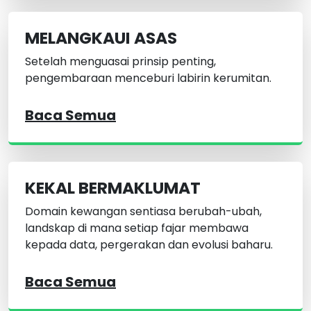
MELANGKAUI ASAS
Setelah menguasai prinsip penting,
pengembaraan menceburi labirin kerumitan.
Baca Semua
KEKAL BERMAKLUMAT
Domain kewangan sentiasa berubah-ubah,
landskap di mana setiap fajar membawa
kepada data, pergerakan dan evolusi baharu.
Baca Semua