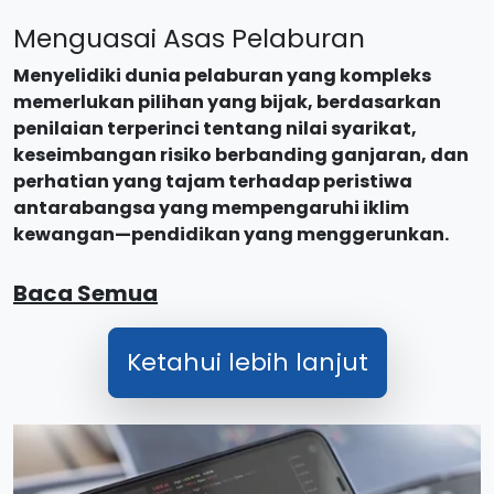
Menguasai Asas Pelaburan
Menyelidiki dunia pelaburan yang kompleks
memerlukan pilihan yang bijak, berdasarkan
penilaian terperinci tentang nilai syarikat,
keseimbangan risiko berbanding ganjaran, dan
perhatian yang tajam terhadap peristiwa
antarabangsa yang mempengaruhi iklim
kewangan—pendidikan yang menggerunkan.
Baca Semua
Ketahui lebih lanjut