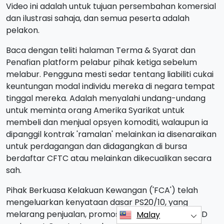
Video ini adalah untuk tujuan persembahan komersial
dan ilustrasi sahaja, dan semua peserta adalah
pelakon.
Baca dengan teliti halaman Terma & Syarat dan
Penafian platform pelabur pihak ketiga sebelum
melabur. Pengguna mesti sedar tentang liabiliti cukai
keuntungan modal individu mereka di negara tempat
tinggal mereka. Adalah menyalahi undang-undang
untuk meminta orang Amerika Syarikat untuk
membeli dan menjual opsyen komoditi, walaupun ia
dipanggil kontrak 'ramalan' melainkan ia disenaraikan
untuk perdagangan dan didagangkan di bursa
berdaftar CFTC atau melainkan dikecualikan secara
sah.
Pihak Berkuasa Kelakuan Kewangan ('FCA') telah
mengeluarkan kenyataan dasar PS20/10, yang
melarang penjualan, promosi dan pengedaran CFD
Malay