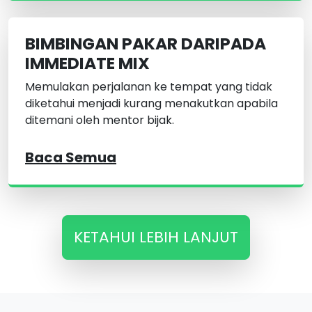
BIMBINGAN PAKAR DARIPADA
IMMEDIATE MIX
Memulakan perjalanan ke tempat yang tidak
diketahui menjadi kurang menakutkan apabila
ditemani oleh mentor bijak.
Baca Semua
KETAHUI LEBIH LANJUT