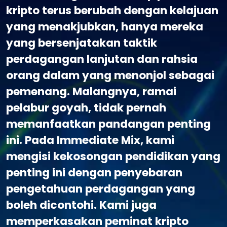
kripto terus berubah dengan kelajuan
yang menakjubkan, hanya mereka
yang bersenjatakan taktik
perdagangan lanjutan dan rahsia
orang dalam yang menonjol sebagai
pemenang. Malangnya, ramai
pelabur goyah, tidak pernah
memanfaatkan pandangan penting
ini. Pada Immediate Mix, kami
mengisi kekosongan pendidikan yang
penting ini dengan penyebaran
pengetahuan perdagangan yang
boleh dicontohi. Kami juga
memperkasakan peminat kripto