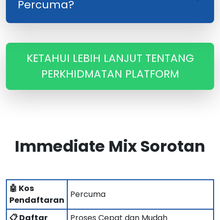
Percuma?
KETAHUI LEBIH LANJUT TENTANG
PERKHIDMATAN PLATFORM
Immediate Mix Sorotan
🤖 Kos
Percuma
Pendaftaran
📋 Daftar
Proses Cepat dan Mudah