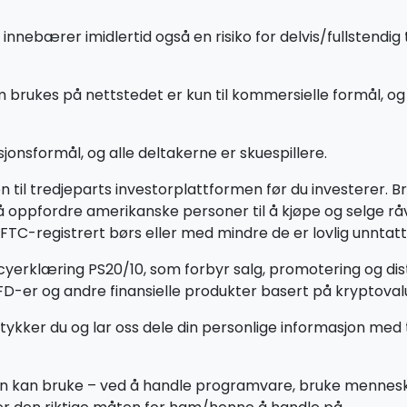
nebærer imidlertid også en risiko for delvis/fullstendig 
rukes på nettstedet er kun til kommersielle formål, og ref
jonsformål, og alle deltakerne er skuespillere.
til tredjeparts investorplattformen før du investerer. Br
n å oppfordre amerikanske personer til å kjøpe og selge r
TC-registrert børs eller med mindre de er lovlig unntatt
icyerklæring PS20/10, som forbyr salg, promotering og dis
CFD-er og andre finansielle produkter basert på kryptova
tykker du og lar oss dele din personlige informasjon med 
n kan bruke – ved å handle programvare, bruke menneskel