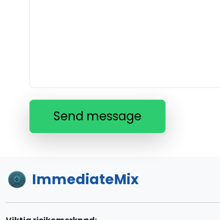
Send message
ImmediateMix