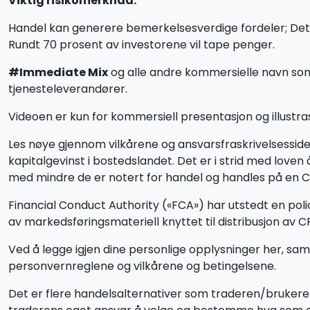
Viktig risikomerknad:
Handel kan generere bemerkelsesverdige fordeler; Det in
Rundt 70 prosent av investorene vil tape penger.
#Immediate Mix
og alle andre kommersielle navn som b
tjenesteleverandører.
Videoen er kun for kommersiell presentasjon og illustras
Les nøye gjennom vilkårene og ansvarsfraskrivelsessiden 
kapitalgevinst i bostedslandet. Det er i strid med love
med mindre de er notert for handel og handles på en CF
Financial Conduct Authority («FCA») har utstedt en pol
av markedsføringsmateriell knyttet til distribusjon av 
Ved å legge igjen dine personlige opplysninger her, sam
personvernreglene og vilkårene og betingelsene.
Det er flere handelsalternativer som traderen/brukere