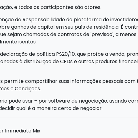
ção, e todos os participantes são atores.
nção de Responsabilidade da plataforma de investidores 
sobre ganhos de capital em seu país de residência. É contr
sejam chamadas de contratos de 'previsão', a menos q
lmente isentas.
declaração de política PS20/10, que proíbe a venda, prom
ionados à distribuição de CFDs e outros produtos financ
os permite compartilhar suas informações pessoais com 
rmos e Condições.
ário pode usar – por software de negociação, usando co
decidir qual é a maneira certa de negociar.
por Immediate Mix