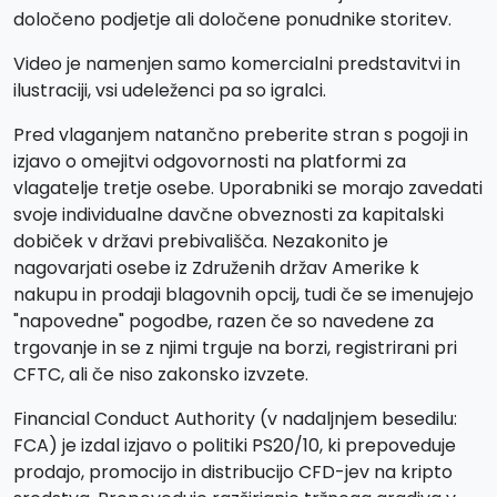
določeno podjetje ali določene ponudnike storitev.
Video je namenjen samo komercialni predstavitvi in
ilustraciji, vsi udeleženci pa so igralci.
Pred vlaganjem natančno preberite stran s pogoji in
izjavo o omejitvi odgovornosti na platformi za
vlagatelje tretje osebe. Uporabniki se morajo zavedati
svoje individualne davčne obveznosti za kapitalski
dobiček v državi prebivališča. Nezakonito je
nagovarjati osebe iz Združenih držav Amerike k
nakupu in prodaji blagovnih opcij, tudi če se imenujejo
"napovedne" pogodbe, razen če so navedene za
trgovanje in se z njimi trguje na borzi, registrirani pri
CFTC, ali če niso zakonsko izvzete.
Financial Conduct Authority (v nadaljnjem besedilu:
FCA) je izdal izjavo o politiki PS20/10, ki prepoveduje
prodajo, promocijo in distribucijo CFD-jev na kripto