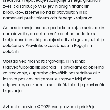
sredstva. Prepoveduje razširjanje tržnega gradiva v
zvezi z distribucijo CFD-jev in drugih finančnih
produktov, ki temeljijo na kriptovalutah in so
namenjeni prebivalcem Združenega kraljestva
Če pustite svoje osebne podatke tukaj, se strinjate in
nam dovolite, da delimo vaše osebne podatke s
tretjimi osebami, ki ponujajo storitve trgovanja, kot je
določeno v Pravilniku o zasebnosti in Pogojih in
določilih.
Obstaja več možnosti trgovanja, ki jih lahko
trgovec/uporabnik uporabi – s programsko opremo
za trgovanje, z uporabo človeških posrednikov ali z
lastnim poslom, pri čemer je trgovec izključno
odgovoren, da izbere in se odloči, kateri je pravi način
trgovanja.
Avtorske pravice © 2025 Vse pravice si pridržuje