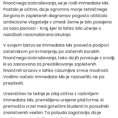
finančnega izobraževanja, se je rodil Immediate Mix.
Postalo je očitno, da je ogromno morje tehničnega
žargona in zapletenih diagramov pogosto obtičalo
ambiciozne vlagatelje v zmedi. Seme je bilo posajeno
za oazo jasnosti - kraj, kjer bi lahko bilo učenje o
naložbah racionalizirana izkušnja.
V svojem bistvu se Immediate Mix posveča podpori
začetnikom pri krmarjenju po začetnih korakih
finančnega izobraževanja, tako da jih povezuje z orodji,
ki so zasnovana za preoblikovanje zapletenih
finančnih izrazov v lahko razumljive zrnce modrosti.
Vodilno načelo Immediate Mix je razsvetliti, ne pa
preplaviti.
Uresničitev te težnje je zdaj očitna z razkritjem
Immediate Mix, premišljeno urejene platforme, ki
premošča vrzel med gorečimi študenti in ponudniki
znanstvenih vsebin. Ta pobuda zagotavlja, da je