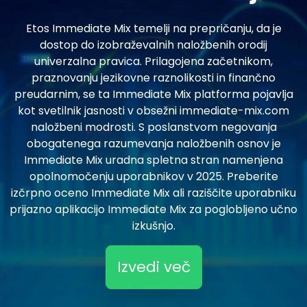
Etos Immediate Mix temelji na prepričanju, da je
dostop do izobraževalnih naložbenih orodij
univerzalna pravica. Prilagojena začetnikom,
praznovanju jezikovne raznolikosti in finančno
preudarnim, se ta Immediate Mix platforma pojavlja
kot svetilnik jasnosti v obsežni immediate-mix.com
naložbeni modrosti. S poslanstvom negovanja
obogatenega razumevanja naložbenih osnov je
Immediate Mix uradna spletna stran namenjena
opolnomočenju uporabnikov v 2025. Preberite
izčrpno oceno Immediate Mix ali raziščite uporabniku
prijazno aplikacijo Immediate Mix za poglobljeno učno
izkušnjo.
Izvedi več