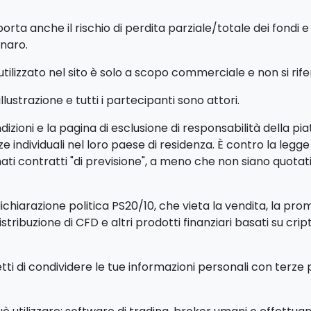
porta anche il rischio di perdita parziale/totale dei fondi
enaro.
izzato nel sito è solo a scopo commerciale e non si riferis
ustrazione e tutti i partecipanti sono attori.
ioni e la pagina di esclusione di responsabilità della piatt
ndividuali nel loro paese di residenza. È contro la legge so
i contratti "di previsione", a meno che non siano quotati
iarazione politica PS20/10, che vieta la vendita, la promo
distribuzione di CFD e altri prodotti finanziari basati su cri
etti di condividere le tue informazioni personali con terze