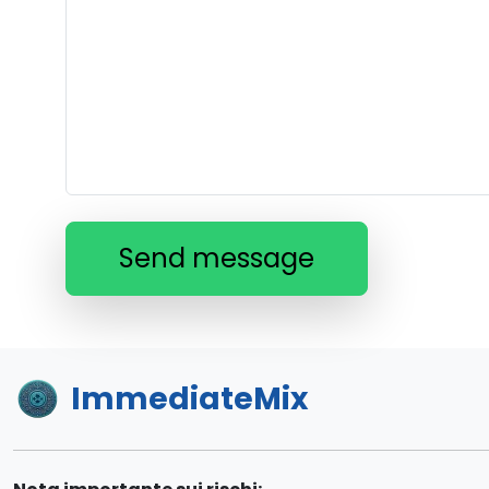
Send message
ImmediateMix