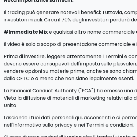
Nota importante sui rischi:
Il trading può generare notevoli benefici; Tuttavia, com
investitori iniziali. Circa il 70% degli investitori perderà d
#Immediate Mix
e qualsiasi altro nome commerciale util
Il video è solo a scopo di presentazione commerciale e ill
Prima di investire, leggere attentamente i Termini e condiz
devono essere consapevoli dell'imposta sulle plusvalenze i
vendere opzioni su materie prime, anche se sono chiamat
dalla CFTC o a meno che non siano legalmente esenti.
La Financial Conduct Authority ("FCA") ha emesso una dich
Vieta la diffusione di materiali di marketing relativi alla 
Unito
Lasciando i tuoi dati personali qui, acconsenti e ci perm
nell'Informativa sulla privacy e nei Termini e condizioni.